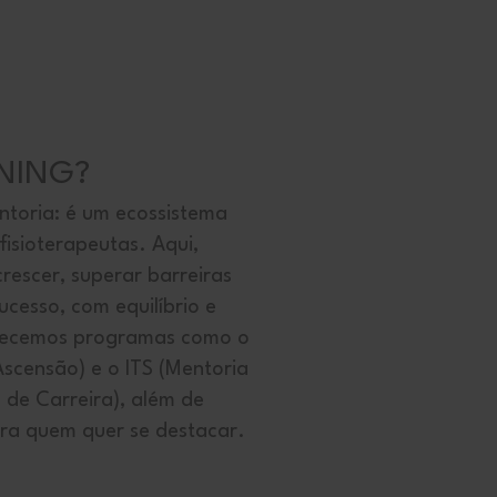
INING?
entoria: é um ecossistema
fisioterapeutas. Aqui,
rescer, superar barreiras
ucesso, com equilíbrio e
erecemos programas como o
scensão) e o ITS (Mentoria
o de Carreira), além de
ara quem quer se destacar.