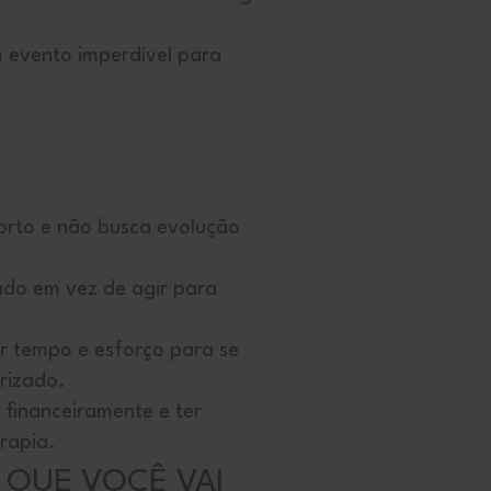
m evento imperdível para
orto e não busca evolução
do em vez de agir para
ir tempo e esforço para se
rizado.
 financeiramente e ter
erapia.
S QUE VOCÊ VAI